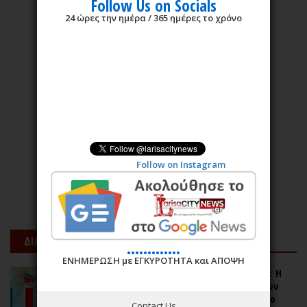
Follow Us on Socials
24 ώρες την ημέρα / 365 ημέρες το χρόνο
Follow on Instagram
ΔΙΑΒΑΖΟΝΤΑΙ ΠΟΛΥ
.............
ΕΝΗΜΕΡΩΣΗ με ΕΓΚΥΡΟΤΗΤΑ και ΑΠΟΨΗ
Νεα δημοσκόπηση της MARC για τον ΑΝΤ1: Η
πρόθεση ψήφου, οι μεγάλες ανησυχίες των
πολιτών και οι φόβοι για θερμό επεισόδιο
Contact Us