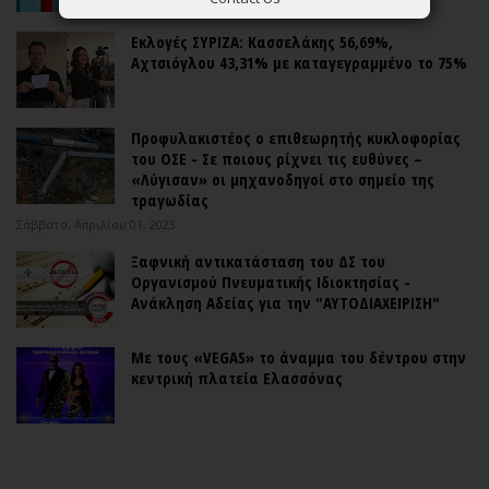
Εκλογές ΣΥΡΙΖΑ: Κασσελάκης 56,69%,
Αχτσιόγλου 43,31% με καταγεγραμμένο το 75%
Προφυλακιστέος ο επιθεωρητής κυκλοφορίας
του ΟΣΕ - Σε ποιους ρίχνει τις ευθύνες –
«Λύγισαν» οι μηχανοδηγοί στο σημείο της
τραγωδίας
Σάββατο, Απριλίου 01, 2023
Ξαφνική αντικατάσταση του ΔΣ του
Οργανισμού Πνευματικής Ιδιοκτησίας -
Ανάκληση Αδείας για την "ΑΥΤΟΔΙΑΧΕΙΡΙΣΗ"
Με τους «VEGAS» το άναμμα του δέντρου στην
κεντρική πλατεία Ελασσόνας