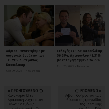
Λάρισα: Συναντήθηκε με
Εκλογές ΣΥΡΙΖΑ: Κασσελάκης
συγγενείς θυμάτων των
56,69%, Αχτσιόγλου 43,31%
Τεμπών ο Στέφανος
με καταγεγραμμένο το 75%
Κασσελακης
Σεπτ 25, 2023
-
Newsroom
Οκτ 29, 2023
-
Newsroom
« ΠΡΟΗΓΟΥΜΕΝΟ
ΕΠΟΜΕΝΟ »
Κακοκαιρία Elias –
Λιβύη: Θρήνος για τα 5
Δραματική νύχτα στον
θύματα της τραγωδίας
Βόλο: Σε εξέλιξη
της Ελληνικής
απεγκλωβισμοί – Χωρίς
αποστολής – Πώς