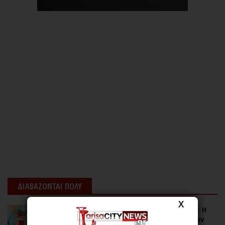
ΔΙΑΒΑΖΟΝΤΑΙ ΠΟΛΥ
X
Νεα δημοσκόπηση της MARC για τον ΑΝΤ1: Η
πρόθεση ψήφου, οι μεγάλες ανησυχίες των